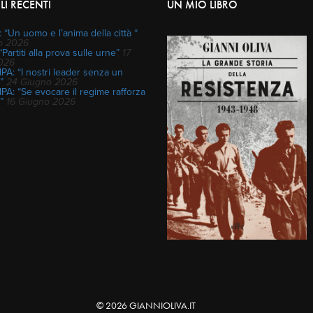
LI RECENTI
UN MIO LIBRO
 “Un uomo e l’anima della città “
io 2026
“Partiti alla prova sulle urne”
17
2026
A: “I nostri leader senza un
”
24 Giugno 2026
A: “Se evocare il regime rafforza
”
16 Giugno 2026
© 2026 GIANNIOLIVA.IT