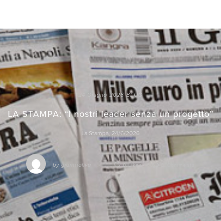
24 Giugno 2026
BLOG
LA STAMPA: “I nostri leader senza un progetto”
La Stampa, 24/6/2026
by
giannioliva
0 Likes
0 Comments