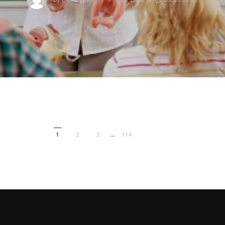
by
giannioliva
0 Likes
0 Comments
…
1
2
3
114