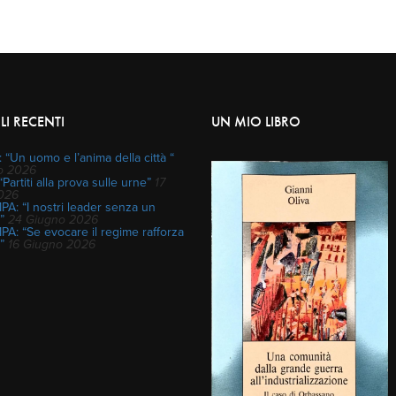
LI RECENTI
UN MIO LIBRO
 “Un uomo e l’anima della città “
io 2026
“Partiti alla prova sulle urne”
17
2026
A: “I nostri leader senza un
”
24 Giugno 2026
A: “Se evocare il regime rafforza
”
16 Giugno 2026