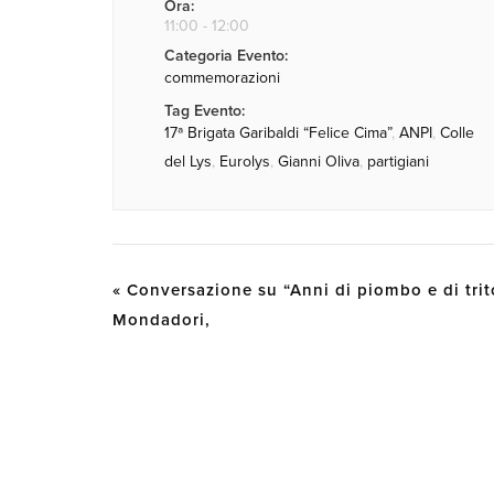
Ora:
11:00 - 12:00
Categoria Evento:
commemorazioni
Tag Evento:
17ª Brigata Garibaldi “Felice Cima”
,
ANPI
,
Colle
del Lys
,
Eurolys
,
Gianni Oliva
,
partigiani
«
Conversazione su “Anni di piombo e di trito
Mondadori,