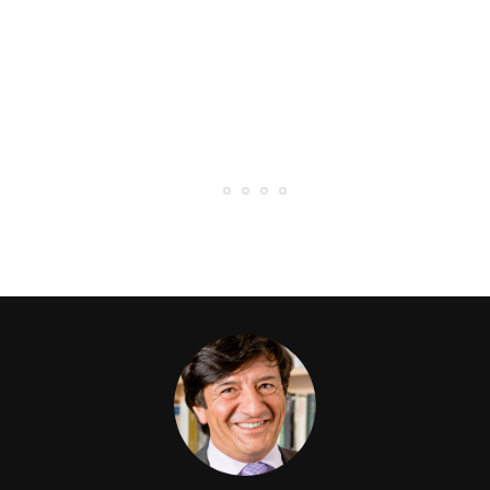
22 Luglio 2026
L’ARENA: “UN UOMO E L’ANIMA DELLA
CITTÀ “
0 Likes
36 Comments