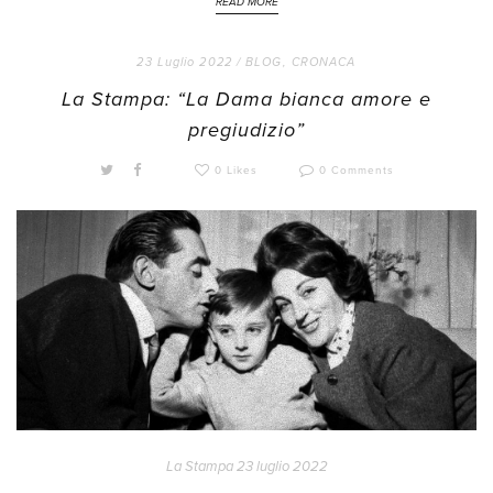
READ MORE
23 Luglio 2022 /
BLOG
,
CRONACA
La Stampa: “La Dama bianca amore e
pregiudizio”
0 Likes
0 Comments
La Stampa 23 luglio 2022