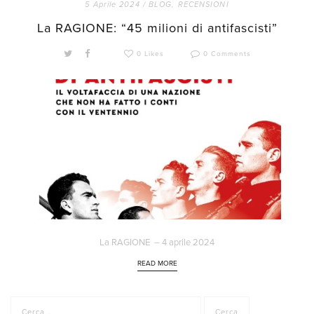
5 Aprile 2024 /
BLOG
,
RECENSIONI
La RAGIONE: “45 milioni di antifascisti”
0 Likes
0 Comments
La RAGIONE – 4 aprile 2024
READ MORE
Ricerca
per: