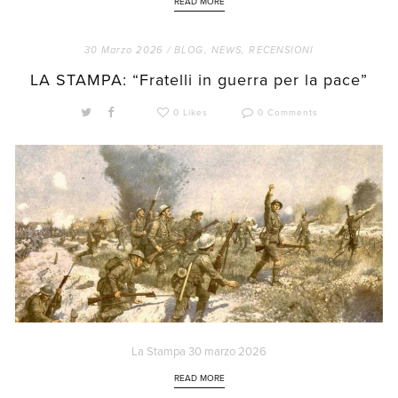
READ MORE
30 Marzo 2026 /
BLOG
,
NEWS
,
RECENSIONI
LA STAMPA: “Fratelli in guerra per la pace”
0 Likes
0 Comments
La Stampa 30 marzo 2026
READ MORE