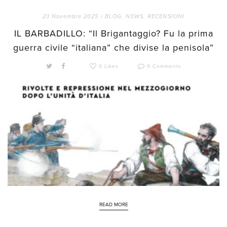
23 Novembre 2025 /
BLOG
,
NEWS
,
RECENSIONI
IL BARBADILLO: “Il Brigantaggio? Fu la prima
guerra civile “italiana” che divise la penisola”
0 Likes
0 Comments
READ MORE