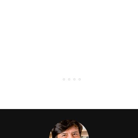
22 Luglio 2026
L’ARENA: “UN UOMO E L’ANIMA DELLA
CITTÀ “
0 Likes
35 Comments