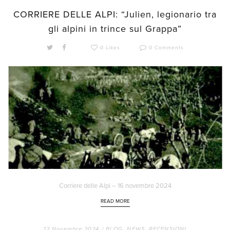
CORRIERE DELLE ALPI: “Julien, legionario tra
gli alpini in trince sul Grappa”
0 Likes
0 Comments
Corriere delle Alpi – 16 novembre 2024
READ MORE
12 Novembre 2024 /
BLOG
,
NEWS
,
RECENSIONI