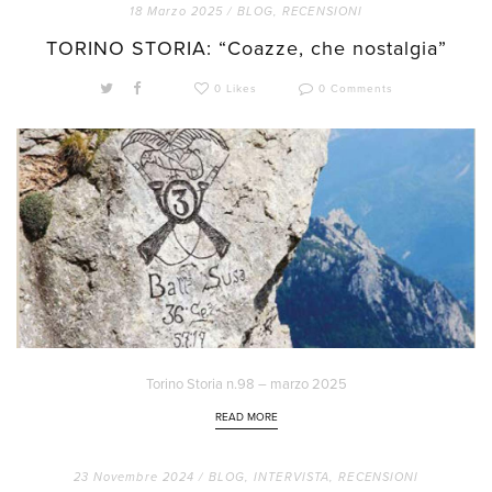
18 Marzo 2025 /
BLOG
,
RECENSIONI
TORINO STORIA: “Coazze, che nostalgia”
0 Likes
0 Comments
Torino Storia n.98 – marzo 2025
READ MORE
23 Novembre 2024 /
BLOG
,
INTERVISTA
,
RECENSIONI