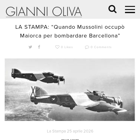
25 Aprile 2026 /
BLOG
,
RECENSIONI
LA STAMPA: “Quando Mussolini occupò
Maiorca per bombardare Barcellona”
0 Likes
0 Comments
La Stampa 25 aprile 2026