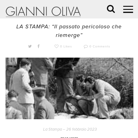
26 Febbraio 2023 /
BLOG
,
CRONACA
LA STAMPA: “Il passato pericoloso che
riemerge”
0 Likes
0 Comments
La Stampa – 26 febbraio 2023