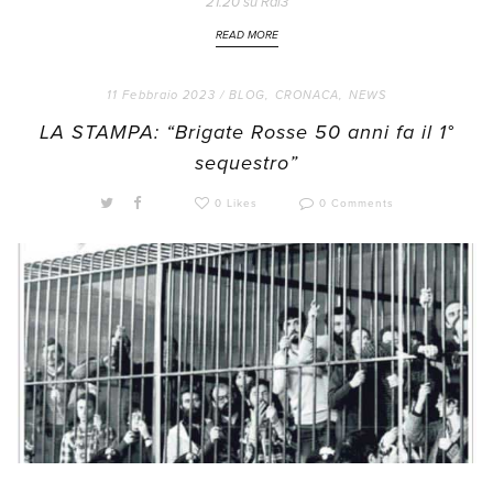
21.20 su Rai3
READ MORE
11 Febbraio 2023 /
BLOG
,
CRONACA
,
NEWS
LA STAMPA: “Brigate Rosse 50 anni fa il 1°
sequestro”
0 Likes
0 Comments