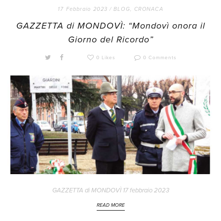
17 Febbraio 2023 /
BLOG
,
CRONACA
GAZZETTA di MONDOVÌ: “Mondovì onora il
Giorno del Ricordo”
0 Likes
0 Comments
GAZZETTA di MONDOVÌ 17 febbraio 2023
READ MORE