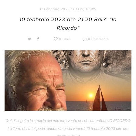
11 Febbraio 2023 /
BLOG
,
NEWS
10 febbraio 2023 ore 21.20 Rai3: “Io
Ricordo”
0 Likes
0 Comments
Qui di seguito lo stralcio del mio intervento nel documentario IO RICORDO
La Terra dei miei padri, andato in onda venerdì 10 febbraio 2023 alle ore