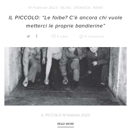
14 Febbraio 2023 /
BLOG
,
CRONACA
,
NEWS
IL PICCOLO: “Le foibe? C’è ancora chi vuole
metterci le proprie bandierine”
0 Likes
0 Comments
IL PICCOLO 14 febbraio 2023
READ MORE