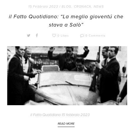
15 Febbraio 2023 /
BLOG
,
CRONACA
,
NEWS
il Fatto Quotidiano: “La meglio gioventú che
stava a Salò”
0 Likes
0 Comments
il Fatto Quotidiano 15 febbraio 2023
READ MORE