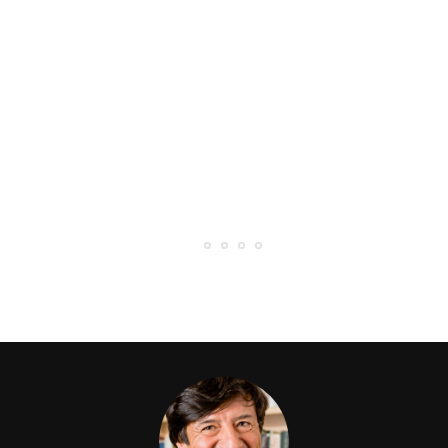
22 Luglio 2026
L’ARENA: “UN UOMO E L’ANIMA DELLA
CITTÀ “
0 Likes
34 Comments