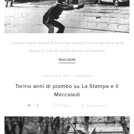
L’evento si terrà venerdì 15 Dicembre presso il Circolo dei lettori di via
Bogino 9. Link all’ evento Evento su Facebook
READ MORE
4 Dicembre 2017 /
CRONACA
Torino anni di piombo su La Stampa e Il
Mercoledì
0 Likes
0 Comments