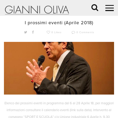
4 Aprile 2018 /
BLOG
,
NEWS
I prossimi eventi (Aprile 2018)
0 Likes
0 Comments
Elenco dei prossimi eventi in programma dal 6 al 28 Aprile 18, per maggiori
informazioni consultare il calendario eventi (link sulla data). Intervento al
convegno “SPORT E SCUOLA” c/o Unione industriale 6 Aprile h. 9.30