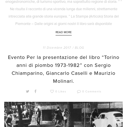
enogastronomiche, di turismo sportivo, ma soprattutto regione di storia. ” ”
Ne risulta il racconto di una vicenda lunga due millenni, strettamente
intrecciata alla grande storia europea. ” La Stampa (Articolo) Storia del
Piemonte – Dalle origini ai giorni nostri Il libro sarà disponibile
READ MORE
11 Dicembre 2017 /
BLOG
Evento Per la presentazione del libro “Torino
anni di piombo 1973-1982” con Sergio
Chiamparino, Giancarlo Caselli e Maurizio
Molinari.
0 Likes
0 Comments