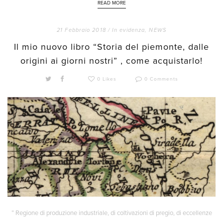
READ MORE
21 Febbraio 2018 /
In evidenza
,
NEWS
Il mio nuovo libro “Storia del piemonte, dalle
origini ai giorni nostri” , come acquistarlo!
0 Likes
0 Comments
” Regione di produzione industriale, di coltivazioni di pregio, di eccellenze