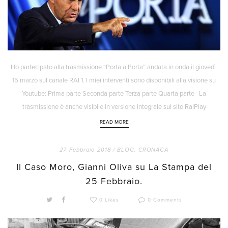
Ho partecipato alla trasmissione “Porta a Porta” andata in onda il giovedì
15 marzo sul canale RAI 1. I miei interventi sono disponibili alla visione su
Youtube: Prima parte Seconda parte Terza parte Quarta parte La
trasmissione è anche visibile in versione integrale sul sito RaiPlay
READ MORE
27 Febbraio 2018 /
BLOG
,
CRONACA
Il Caso Moro, Gianni Oliva su La Stampa del
25 Febbraio.
0 Likes
0 Comments