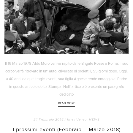
Il 16 Marzo 1978 Aldo Moro veniva rapito dalle Brigate Rosse a Roma; il suo
corpo verrà ritrovato in un’ auto, crivellato di proiettili, 55 giorni dopo. Oggi,
a 40 anni da quei tragici eventi, sua figlia Agnese rende omaggio al Padre
in questo articolo de La Stampa. Nell’ articolo è presente un paragrafo
dedicato
READ MORE
24 Febbraio 2018 /
In evidenza
,
NEWS
I prossimi eventi (Febbraio – Marzo 2018)