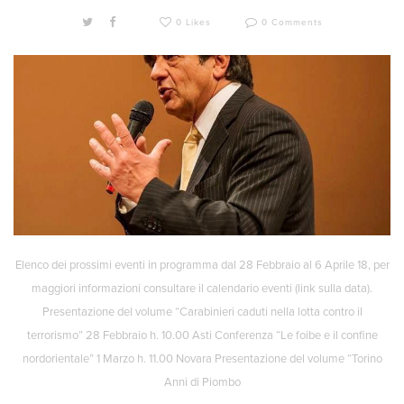
0 Likes
0 Comments
Elenco dei prossimi eventi in programma dal 28 Febbraio al 6 Aprile 18, per
maggiori informazioni consultare il calendario eventi (link sulla data).
Presentazione del volume “Carabinieri caduti nella lotta contro il
terrorismo” 28 Febbraio h. 10.00 Asti Conferenza “Le foibe e il confine
nordorientale” 1 Marzo h. 11.00 Novara Presentazione del volume “Torino
Anni di Piombo