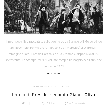
Il mio nuovo libro raccontato sulle pagine de La Stampa e il Mercoledì del
29 Novembre. Per visionare l’ articolo de Il Mercoledì cliccare sull’
immagine a lato. Il pdf dell’ articolo de La Stampa è disponibile al link
sottostante. La Stampa 29-11 “Il volume compie un viaggio negli anni che
vanno dal 1973
READ MORE
4 Dicembre 2017 /
CRONACA
Il ruolo di Preside, secondo Gianni Oliva.
0 Likes
0 Comments