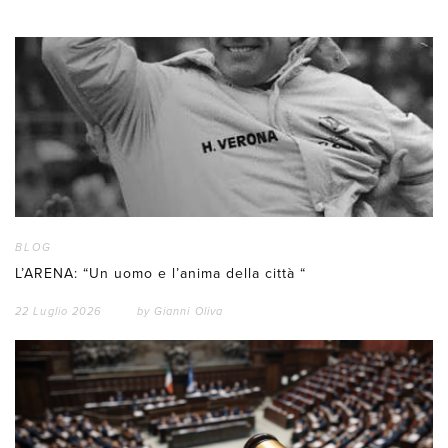
BLOG
L’ARENA: “Un uomo e l’anima della città “
22 Luglio 2026
by
Gianni Oliva