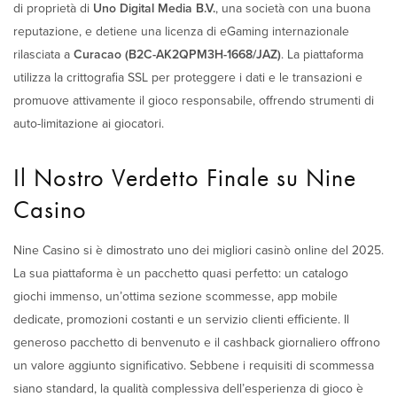
di proprietà di
Uno Digital Media B.V.
, una società con una buona
reputazione, e detiene una licenza di eGaming internazionale
rilasciata a
Curacao (B2C-AK2QPM3H-1668/JAZ)
. La piattaforma
utilizza la crittografia SSL per proteggere i dati e le transazioni e
promuove attivamente il gioco responsabile, offrendo strumenti di
auto-limitazione ai giocatori.
Il Nostro Verdetto Finale su Nine
Casino
Nine Casino si è dimostrato uno dei migliori casinò online del 2025.
La sua piattaforma è un pacchetto quasi perfetto: un catalogo
giochi immenso, un’ottima sezione scommesse, app mobile
dedicate, promozioni costanti e un servizio clienti efficiente. Il
generoso pacchetto di benvenuto e il cashback giornaliero offrono
un valore aggiunto significativo. Sebbene i requisiti di scommessa
siano standard, la qualità complessiva dell’esperienza di gioco è