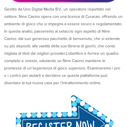
Gestito da Uno Digital Media B.V., un operatore rispettato nel
settore, Nine Casino opera con una licenza di Curacao, offrendo un
ambiente di gioco che si impegna a essere sicuro e regolamentato.
In questa analisi, passeremo al setaccio ogni aspetto di Nine
Casino: dal suo generoso pacchetto di benvenuto, che si estende
su più depositi, alla vastità della sua libreria di giochi, che conta
migliaia di titoli dai migliori provider.L’obiettivo è fornire un quadro
completo e onesto, valutando se Nine Casino mantiene le
promesse di un’esperienza di gioco superiore. Esamineremo i pro
e i contro per aiutarti a decidere se questa piattaforma può
diventare la tua nuova casa per l’intrattenimento online.