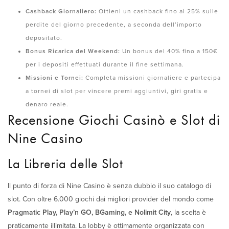
Cashback Giornaliero:
Ottieni un cashback fino al 25% sulle
perdite del giorno precedente, a seconda dell’importo
depositato.
Bonus Ricarica del Weekend:
Un bonus del 40% fino a 150€
per i depositi effettuati durante il fine settimana.
Missioni e Tornei:
Completa missioni giornaliere e partecipa
a tornei di slot per vincere premi aggiuntivi, giri gratis e
denaro reale.
Recensione Giochi Casinò e Slot di
Nine Casino
La Libreria delle Slot
Il punto di forza di Nine Casino è senza dubbio il suo catalogo di
slot. Con oltre 6.000 giochi dai migliori provider del mondo come
Pragmatic Play, Play’n GO, BGaming, e Nolimit City
, la scelta è
praticamente illimitata. La lobby è ottimamente organizzata con