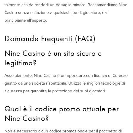
talmente alta da renderli un dettaglio minore. Raccomandiamo Nine
Casino senza esitazione a qualsiasi tipo di giocatore, dal
principiante all’esperto.
Domande Frequenti (FAQ)
Nine Casino è un sito sicuro e
legittimo?
Assolutamente. Nine Casino è un operatore con licenza di Curacao
gestito da una società rispettabile. Utilizza le migliori tecnologie di
sicurezza per garantire la protezione dei suoi giocatori.
Qual è il codice promo attuale per
Nine Casino?
Non è necessario alcun codice promozionale per il pacchetto di