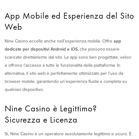
App Mobile ed Esperienza del Sito
Web
Nine Casino eccelle anche nell’esperienza mobile. Offre
app
dedicate per dispositivi Android e iOS
, che possono essere
scaricate direttamente dal sito. Le app sono ben progettate, veloci
e offrono l’accesso a tutte le funzionalità della piattaforma. In
alternativa, il sito web è perfettamente ottimizzato per l’uso da
browser mobile, garantendo un’esperienza fluida e completa su
qualsiasi dispositivo.
Nine Casino è Legittimo?
Sicurezza e Licenza
Sì, Nine Casino è un operatore assolutamente legittimo e sicuro. È