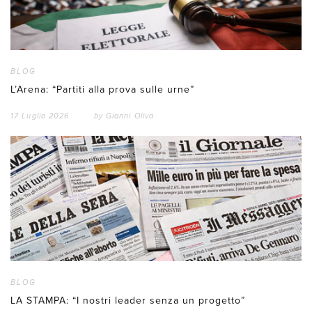
BLOG
L’Arena: “Partiti alla prova sulle urne”
17 Luglio 2026
by
Gianni Oliva
BLOG
LA STAMPA: “I nostri leader senza un progetto”