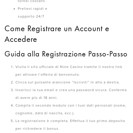
tornei costanti
Prelievi rapidi e
supporto 24/7
Come Registrare un Account e
Accedere
Guida alla Registrazione Passo-Passo
Visita il sito ufficiale di Nine Casino tramite il nostro link
per attivare l’offerta di benvenuto.
Clicca sul pulsante arancione “Iscriviti” in alto a destra.
Inserisci la tua email e crea una password sicura. Conferma
di avere più di 18 anni.
Compila il secondo modulo con i tuoi dati personali (nome,
cognome, data di nascita, ecc.).
La registrazione è completa. Effettua il tuo primo deposito
per richiedere il bonus.