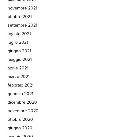
novembre 2021
ottobre 2021
settembre 2021
agosto 2021
luglio 2021
giugno 2021
maggio 2021
aprile 2021
marzo 2021
febbraio 2021
gennaio 2021
dicembre 2020
novembre 2020
ottobre 2020
giugno 2020
maggio 2020