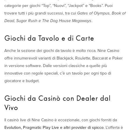
categorie per giochi “Top”, “Nuovi”, “Jackpot” e “Books”. Puoi
trovare tutti i più grandi successi, tra cui
Gates of Olympus, Book of
Dead, Sugar Rush e The Dog House Megaways
.
Giochi da Tavolo e di Carte
Anche la sezione dei giochi da tavolo è molto ricca. Nine Casino
offre innumerevoli varianti di Blackjack, Roulette, Baccarat e Poker
in versione software. Dalle versioni classiche a quelle più
innovative con regole speciali, c’è un tavolo per ogni tipo di
giocatore e budget.
Giochi da Casinò con Dealer dal
Vivo
Il casinò live di Nine Casino è eccezionale, con giochi forniti da
Evolution, Pragmatic Play Live e altri provider di spicco
. L’offerta è