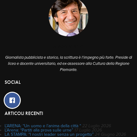
A PROPOSITO
Giornalista pubblicista e storico, la scrittura è l'impegno più forte. Preside di
liceo e docente universitario, ed ex-assessore alla Cultura della Regione
Piemonte.
SOCIAL
ARTICOLI RECENTI
L’ARENA: “Un uomo e l’anima della città “
22 Luglio 2026
L’Arena: “Partiti alla prova sulle urne”
17 Luglio 2026
LA STAMPA: “I nostri leader senza un progetto”
24 Giugno 2026