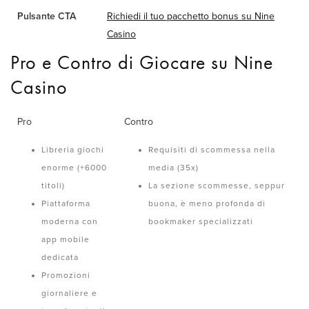
Pulsante CTA
Richiedi il tuo pacchetto bonus su Nine
Casino
Pro e Contro di Giocare su Nine
Casino
Pro
Contro
Libreria giochi
Requisiti di scommessa nella
enorme (+6000
media (35x)
titoli)
La sezione scommesse, seppur
Piattaforma
buona, è meno profonda di
moderna con
bookmaker specializzati
app mobile
dedicata
Promozioni
giornaliere e