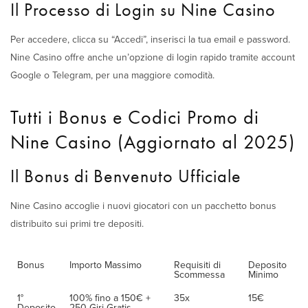
Il Processo di Login su Nine Casino
Per accedere, clicca su “Accedi”, inserisci la tua email e password.
Nine Casino offre anche un’opzione di login rapido tramite account
Google o Telegram, per una maggiore comodità.
Tutti i Bonus e Codici Promo di
Nine Casino (Aggiornato al 2025)
Il Bonus di Benvenuto Ufficiale
Nine Casino accoglie i nuovi giocatori con un pacchetto bonus
distribuito sui primi tre depositi.
Bonus
Importo Massimo
Requisiti di
Deposito
Scommessa
Minimo
1°
100% fino a 150€ +
35x
15€
Deposito
250 Giri Gratis