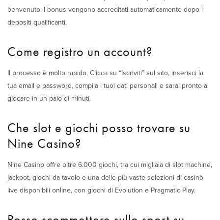
benvenuto. I bonus vengono accreditati automaticamente dopo i
depositi qualificanti.
Come registro un account?
Il processo è molto rapido. Clicca su “Iscriviti” sul sito, inserisci la
tua email e password, compila i tuoi dati personali e sarai pronto a
giocare in un paio di minuti.
Che slot e giochi posso trovare su
Nine Casino?
Nine Casino offre oltre 6.000 giochi, tra cui migliaia di slot machine,
jackpot, giochi da tavolo e una delle più vaste selezioni di casinò
live disponibili online, con giochi di Evolution e Pragmatic Play.
Posso scommettere sullo sport su