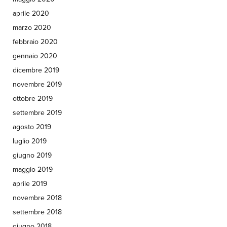
aprile 2020
marzo 2020
febbraio 2020
gennaio 2020
dicembre 2019
novembre 2019
ottobre 2019
settembre 2019
agosto 2019
luglio 2019
giugno 2019
maggio 2019
aprile 2019
novembre 2018
settembre 2018
giugno 2018