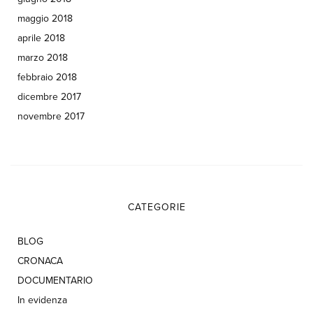
maggio 2018
aprile 2018
marzo 2018
febbraio 2018
dicembre 2017
novembre 2017
CATEGORIE
BLOG
CRONACA
DOCUMENTARIO
In evidenza