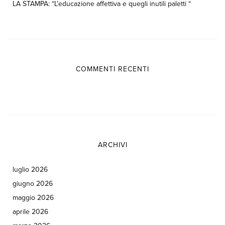
LA STAMPA: “L’educazione affettiva e quegli inutili paletti “
COMMENTI RECENTI
ARCHIVI
luglio 2026
giugno 2026
maggio 2026
aprile 2026