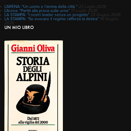
L’ARENA: “Un uomo e l’anima della città “
22 Luglio 2026
L’Arena: “Partiti alla prova sulle urne”
17 Luglio 2026
LA STAMPA: “I nostri leader senza un progetto”
24 Giugno 2026
LA STAMPA: “Se evocare il regime rafforza la destra”
16 Giugno
2026
UN MIO LIBRO