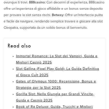
ovunque ti trovi.
888casino:
Con decenni di esperienza, 888casino
offre un’esperienza di gioco affidabile e un bonus senza deposito
per provare la slot senza rischi.
Betway:
Offre un’interfaccia pulita
e facile da navigare, rendendo semplice trovare e giocare alla slot
Cleopatra, supportata da un solido bonus di benvenuto.
Read also
Immortal Romance: La Slot dei Vampiri, Guida e
Migliori Casinò 2025
Slot Gallina (Fowl Play Gold): La Guida Definitiva
al Gioco Cult 2025
Gates of Olympus 1000: Recensione, Bonus e
Strategie per la Slot 2025
Gorilla Slot: Nella Giungla per Grandi Vincite,
Guida e Casinò 2025
Book of Ra Deluxe: Guida, Trucchi e Migliori