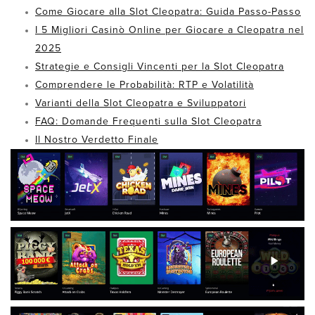
Come Giocare alla Slot Cleopatra: Guida Passo-Passo
I 5 Migliori Casinò Online per Giocare a Cleopatra nel
2025
Strategie e Consigli Vincenti per la Slot Cleopatra
Comprendere le Probabilità: RTP e Volatilità
Varianti della Slot Cleopatra e Sviluppatori
FAQ: Domande Frequenti sulla Slot Cleopatra
Il Nostro Verdetto Finale