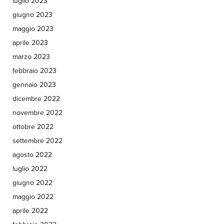
luglio 2023
giugno 2023
maggio 2023
aprile 2023
marzo 2023
febbraio 2023
gennaio 2023
dicembre 2022
novembre 2022
ottobre 2022
settembre 2022
agosto 2022
luglio 2022
giugno 2022
maggio 2022
aprile 2022