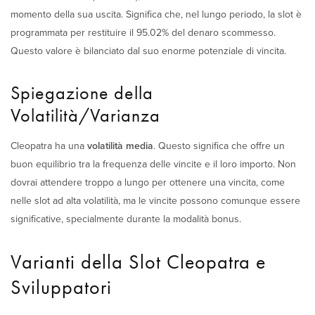
momento della sua uscita. Significa che, nel lungo periodo, la slot è
programmata per restituire il 95.02% del denaro scommesso.
Questo valore è bilanciato dal suo enorme potenziale di vincita.
Spiegazione della
Volatilità/Varianza
Cleopatra ha una
volatilità media
. Questo significa che offre un
buon equilibrio tra la frequenza delle vincite e il loro importo. Non
dovrai attendere troppo a lungo per ottenere una vincita, come
nelle slot ad alta volatilità, ma le vincite possono comunque essere
significative, specialmente durante la modalità bonus.
Varianti della Slot Cleopatra e
Sviluppatori