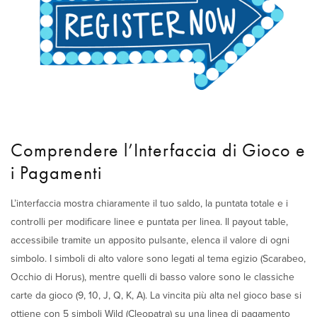
Comprendere l’Interfaccia di Gioco e
i Pagamenti
L’interfaccia mostra chiaramente il tuo saldo, la puntata totale e i
controlli per modificare linee e puntata per linea. Il payout table,
accessibile tramite un apposito pulsante, elenca il valore di ogni
simbolo. I simboli di alto valore sono legati al tema egizio (Scarabeo,
Occhio di Horus), mentre quelli di basso valore sono le classiche
carte da gioco (9, 10, J, Q, K, A). La vincita più alta nel gioco base si
ottiene con 5 simboli Wild (Cleopatra) su una linea di pagamento