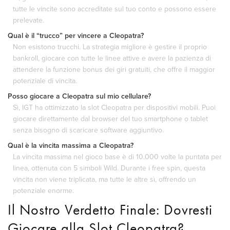
tutte le vincite sono accreditate sul tuo conto e possono essere
prelevate.
Qual è il “trucco” per vincere a Cleopatra?
Non esistono trucchi. La strategia migliore è gestire il proprio
bankroll, giocare con tutte le linee attive e avere la pazienza di
attendere la funzione bonus dei giri gratuiti, che offre il maggior
potenziale di vincita.
Posso giocare a Cleopatra sul mio cellulare?
Sì, IGT ha ottimizzato la slot Cleopatra per dispositivi mobili. Puoi
giocare direttamente dal browser del tuo smartphone o tablet
senza bisogno di scaricare software aggiuntivo.
Qual è la vincita massima a Cleopatra?
La vincita massima nel gioco base è di 10.000 volte la puntata per
linea, ottenuta con 5 simboli Wild. Durante i free spin, questa
vincita non viene triplicata, ma tutte le altre sì, offrendo un
potenziale enorme.
Il Nostro Verdetto Finale: Dovresti
Giocare alla Slot Cleopatra?