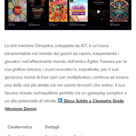
La slot machine Cleopatra, sviluppata da IGT, è un’icona
intramontabile nel mondo dei giochi da casinò, trasportando i
giocatori nell’affascinante mondo dell’antico Egitto. Famosa per la
sua grafica classica, i suoni evocativi e, soprattutto, per il suo
generoso round di free spin con moltiplicatori, continua ad essere
una delle slot più amate sia nei casinò terrestri che online. Il suo
fascino risiede nell’equilibrio perfetto tra un gameplay semplice e
un alto potenziale di vincita.
Gioca Subito a Cleopatra Gratis
(Versione Demo)
Caratteristica
Dettagli