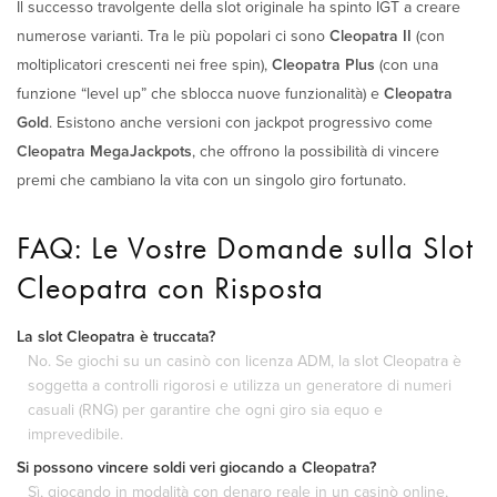
Il successo travolgente della slot originale ha spinto IGT a creare
numerose varianti. Tra le più popolari ci sono
Cleopatra II
(con
moltiplicatori crescenti nei free spin),
Cleopatra Plus
(con una
funzione “level up” che sblocca nuove funzionalità) e
Cleopatra
Gold
. Esistono anche versioni con jackpot progressivo come
Cleopatra MegaJackpots
, che offrono la possibilità di vincere
premi che cambiano la vita con un singolo giro fortunato.
FAQ: Le Vostre Domande sulla Slot
Cleopatra con Risposta
La slot Cleopatra è truccata?
No. Se giochi su un casinò con licenza ADM, la slot Cleopatra è
soggetta a controlli rigorosi e utilizza un generatore di numeri
casuali (RNG) per garantire che ogni giro sia equo e
imprevedibile.
Si possono vincere soldi veri giocando a Cleopatra?
Sì, giocando in modalità con denaro reale in un casinò online,