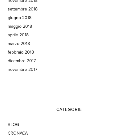
novembre 2018
settembre 2018
giugno 2018
maggio 2018
aprile 2018
marzo 2018
febbraio 2018
dicembre 2017
novembre 2017
CATEGORIE
BLOG
CRONACA