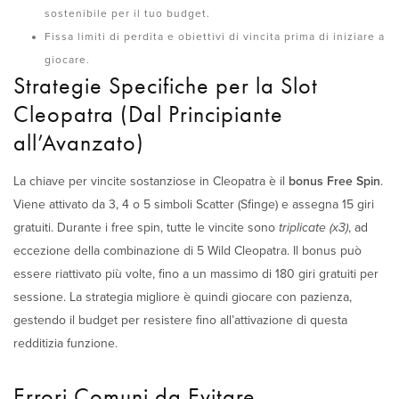
sostenibile per il tuo budget.
Fissa limiti di perdita e obiettivi di vincita prima di iniziare a
giocare.
Strategie Specifiche per la Slot
Cleopatra (Dal Principiante
all’Avanzato)
La chiave per vincite sostanziose in Cleopatra è il
bonus Free Spin
.
Viene attivato da 3, 4 o 5 simboli Scatter (Sfinge) e assegna 15 giri
gratuiti. Durante i free spin, tutte le vincite sono
triplicate (x3)
, ad
eccezione della combinazione di 5 Wild Cleopatra. Il bonus può
essere riattivato più volte, fino a un massimo di 180 giri gratuiti per
sessione. La strategia migliore è quindi giocare con pazienza,
gestendo il budget per resistere fino all’attivazione di questa
redditizia funzione.
Errori Comuni da Evitare