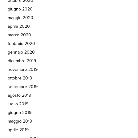
ottobre 2020
giugno 2020
maggio 2020
aprile 2020
marzo 2020
febbraio 2020
gennaio 2020
dicembre 2019
novembre 2019
ottobre 2019
settembre 2019
agosto 2019
luglio 2019
giugno 2019
maggio 2019
aprile 2019