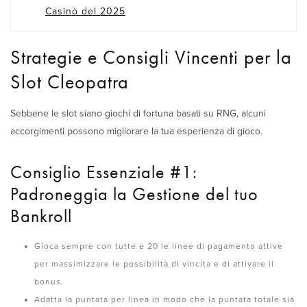
Casinò del 2025
Strategie e Consigli Vincenti per la
Slot Cleopatra
Sebbene le slot siano giochi di fortuna basati su RNG, alcuni
accorgimenti possono migliorare la tua esperienza di gioco.
Consiglio Essenziale #1:
Padroneggia la Gestione del tuo
Bankroll
Gioca sempre con tutte e 20 le linee di pagamento attive
per massimizzare le possibilità di vincita e di attivare il
bonus.
Adatta la puntata per linea in modo che la puntata totale sia