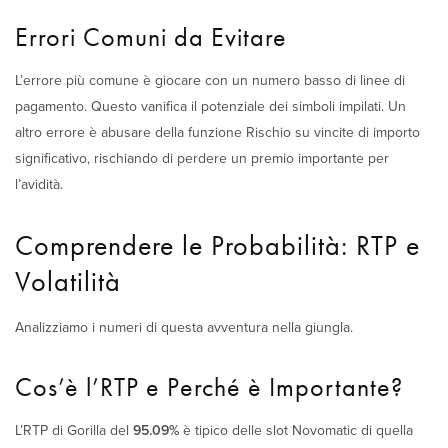
Errori Comuni da Evitare
L’errore più comune è giocare con un numero basso di linee di
pagamento. Questo vanifica il potenziale dei simboli impilati. Un
altro errore è abusare della funzione Rischio su vincite di importo
significativo, rischiando di perdere un premio importante per
l’avidità.
Comprendere le Probabilità: RTP e
Volatilità
Analizziamo i numeri di questa avventura nella giungla.
Cos’è l’RTP e Perché è Importante?
L’RTP di Gorilla del
95.09%
è tipico delle slot Novomatic di quella