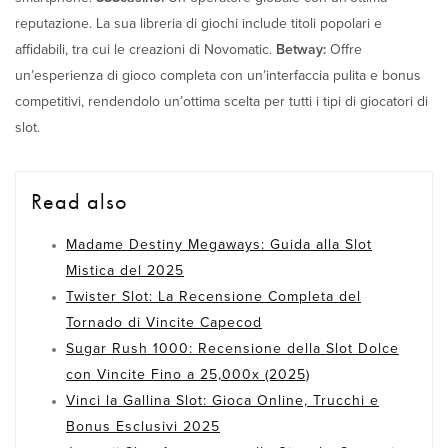
reputazione. La sua libreria di giochi include titoli popolari e
affidabili, tra cui le creazioni di Novomatic.
Betway:
Offre
un’esperienza di gioco completa con un’interfaccia pulita e bonus
competitivi, rendendolo un’ottima scelta per tutti i tipi di giocatori di
slot.
Read also
Madame Destiny Megaways: Guida alla Slot
Mistica del 2025
Twister Slot: La Recensione Completa del
Tornado di Vincite Capecod
Sugar Rush 1000: Recensione della Slot Dolce
con Vincite Fino a 25,000x (2025)
Vinci la Gallina Slot: Gioca Online, Trucchi e
Bonus Esclusivi 2025