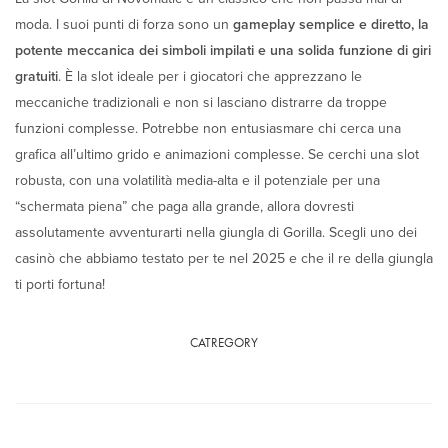
moda. I suoi punti di forza sono un
gameplay semplice e diretto, la
potente meccanica dei simboli impilati e una solida funzione di giri
gratuiti
. È la slot ideale per i giocatori che apprezzano le
meccaniche tradizionali e non si lasciano distrarre da troppe
funzioni complesse. Potrebbe non entusiasmare chi cerca una
grafica all’ultimo grido e animazioni complesse. Se cerchi una slot
robusta, con una volatilità media-alta e il potenziale per una
“schermata piena” che paga alla grande, allora dovresti
assolutamente avventurarti nella giungla di Gorilla. Scegli uno dei
casinò che abbiamo testato per te nel 2025 e che il re della giungla
ti porti fortuna!
CATREGORY