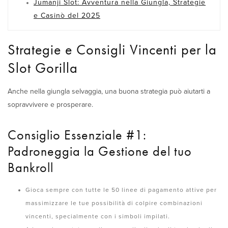
Jumanji Slot: Avventura nella Giungla, Strategie
e Casinò del 2025
Strategie e Consigli Vincenti per la
Slot Gorilla
Anche nella giungla selvaggia, una buona strategia può aiutarti a
sopravvivere e prosperare.
Consiglio Essenziale #1:
Padroneggia la Gestione del tuo
Bankroll
Gioca sempre con tutte le 50 linee di pagamento attive per
massimizzare le tue possibilità di colpire combinazioni
vincenti, specialmente con i simboli impilati.