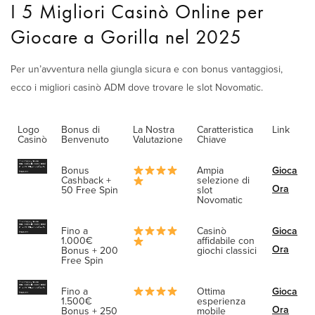
I 5 Migliori Casinò Online per
Giocare a Gorilla nel 2025
Per un’avventura nella giungla sicura e con bonus vantaggiosi,
ecco i migliori casinò ADM dove trovare le slot Novomatic.
Logo
Bonus di
La Nostra
Caratteristica
Link
Casinò
Benvenuto
Valutazione
Chiave
Bonus
Ampia
Gioca
Cashback +
selezione di
Ora
50 Free Spin
slot
Novomatic
Fino a
Casinò
Gioca
1.000€
affidabile con
Ora
Bonus + 200
giochi classici
Free Spin
Fino a
Ottima
Gioca
1.500€
esperienza
Ora
Bonus + 250
mobile