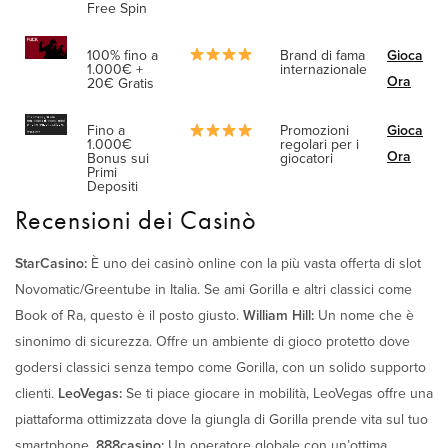
Free Spin
100% fino a
Brand di fama
Gioca
1.000€ +
internazionale
Ora
20€ Gratis
Fino a
Promozioni
Gioca
1.000€
regolari per i
Ora
Bonus sui
giocatori
Primi
Depositi
Recensioni dei Casinò
StarCasino:
È uno dei casinò online con la più vasta offerta di slot
Novomatic/Greentube in Italia. Se ami Gorilla e altri classici come
Book of Ra, questo è il posto giusto.
William Hill:
Un nome che è
sinonimo di sicurezza. Offre un ambiente di gioco protetto dove
godersi classici senza tempo come Gorilla, con un solido supporto
clienti.
LeoVegas:
Se ti piace giocare in mobilità, LeoVegas offre una
piattaforma ottimizzata dove la giungla di Gorilla prende vita sul tuo
smartphone.
888casino:
Un operatore globale con un’ottima