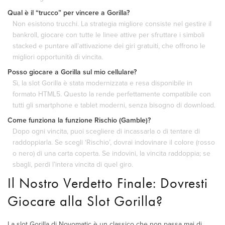
Qual è il “trucco” per vincere a Gorilla?
Non esistono trucchi. La strategia migliore consiste nel gestire il
bankroll, giocare con tutte le linee attive per sfruttare i simboli
stacked e puntare all’attivazione dei giri gratuiti, che offrono le
migliori opportunità di vincita.
Posso giocare a Gorilla sul mio cellulare?
Sì, la slot Gorilla è stata modernizzata e resa disponibile in
formato HTML5. Questo la rende perfettamente compatibile con
tutti gli smartphone e tablet moderni, senza bisogno di download.
Come funziona la funzione Rischio (Gamble)?
Dopo ogni vincita, puoi scegliere di incassarla o di tentare di
raddoppiarla. Se scegli ‘Rischio’, dovrai indovinare il colore (rosso
o nero) di una carta coperta. Se indovini, la vincita raddoppia; se
sbagli, perdi l’intera vincita di quel giro.
Il Nostro Verdetto Finale: Dovresti
Giocare alla Slot Gorilla?
La slot Gorilla di Novomatic è un classico che non passa mai di