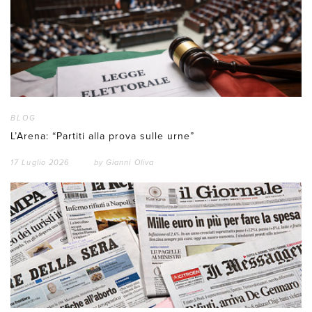
BLOG
L’Arena: “Partiti alla prova sulle urne”
17 Luglio 2026
by
Gianni Oliva