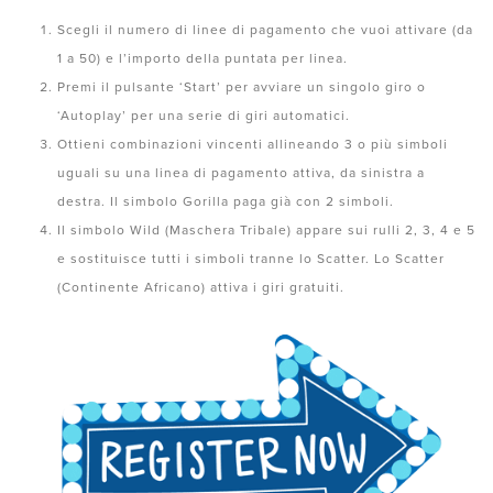
Scegli il numero di linee di pagamento che vuoi attivare (da
1 a 50) e l’importo della puntata per linea.
Premi il pulsante ‘Start’ per avviare un singolo giro o
‘Autoplay’ per una serie di giri automatici.
Ottieni combinazioni vincenti allineando 3 o più simboli
uguali su una linea di pagamento attiva, da sinistra a
destra. Il simbolo Gorilla paga già con 2 simboli.
Il simbolo Wild (Maschera Tribale) appare sui rulli 2, 3, 4 e 5
e sostituisce tutti i simboli tranne lo Scatter. Lo Scatter
(Continente Africano) attiva i giri gratuiti.