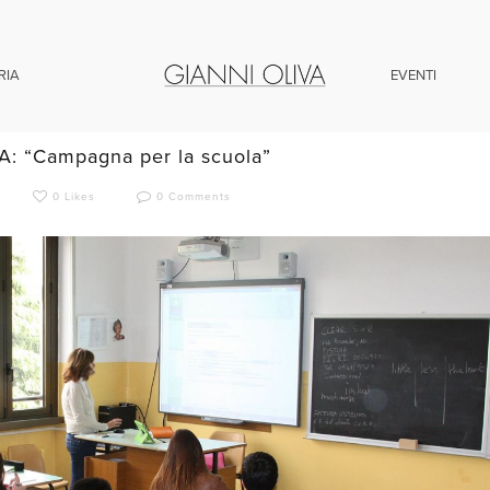
RIA
EVENTI
Agosto 2022 /
BLOG
,
CRONACA
: “Campagna per la scuola”
0 Likes
0 Comments