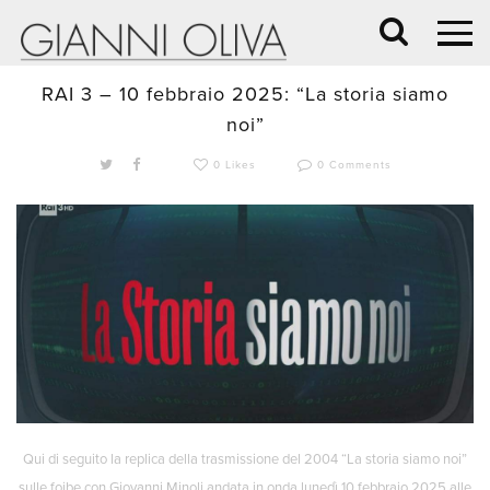
10 Febbraio 2025 /
BLOG
,
In evidenza
,
INTERVISTA
,
NEWS
RAI 3 – 10 febbraio 2025: “La storia siamo
noi”
0 Likes
0 Comments
Qui di seguito la replica della trasmissione del 2004 “La storia siamo noi”
sulle foibe con Giovanni Minoli andata in onda lunedì 10 febbraio 2025 alle