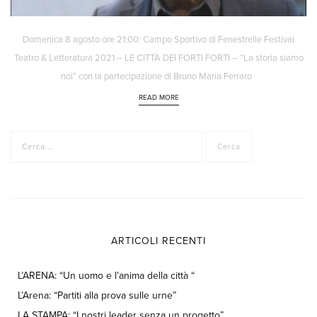
Domenica 8 agosto ore 21:00: Campo Sportivo di Fenestrelle Festival
Teatro & Letteratura 2021 – LE CITTÀ DEI FORTI FORTI – “La storia siamo
noi” con la partecipazione di Bruno Maria Ferraro
READ MORE
Ricerca
per:
ARTICOLI RECENTI
L’ARENA: “Un uomo e l’anima della città “
L’Arena: “Partiti alla prova sulle urne”
LA STAMPA: “I nostri leader senza un progetto”