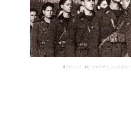
“Il Giornale” – Mercoledì 16 giugno 2021 (uti