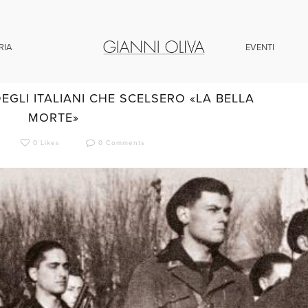
RIA
EVENTI
Giugno 2021 /
BLOG
,
CRONACA
DEGLI ITALIANI CHE SCELSERO «LA BELLA
MORTE»
0 Likes
0 Comments