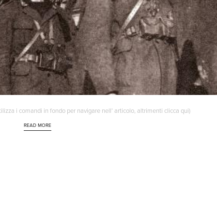
lizza i comandi in fondo per navigare nell’ articolo, altrimenti clicca qui)
READ MORE