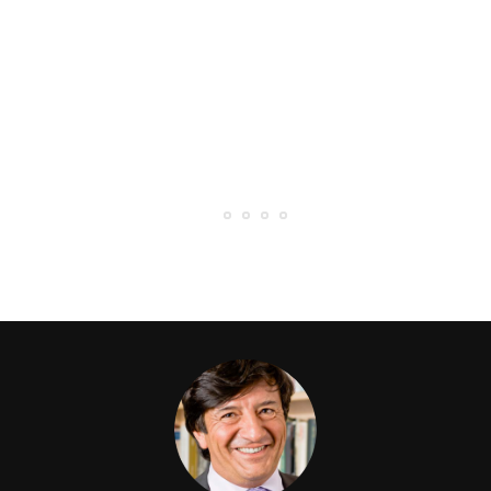
22 Luglio 2026
L’ARENA: “UN UOMO E L’ANIMA DELLA
CITTÀ “
0 Likes
34 Comments