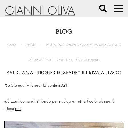
BLOG
Home
-
BLOG
-
AVIGLIANA “TRONO DI SPADE” IN RIVA AL LAGO
13 Aprile 2021
0 Likes
0 Comments
AVIGLIANA “TRONO DI SPADE” IN RIVA AL LAGO
“La Stampa”
– lunedì 12 aprile 2021
(utilizza i comandi in fondo per navigare nell’ articolo, altrimenti
clicca
qui
)