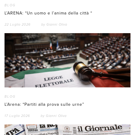
BLOG
L’ARENA: “Un uomo e l’anima della città “
22 Luglio 2026
by
Gianni Oliva
BLOG
L’Arena: “Partiti alla prova sulle urne”
17 Luglio 2026
by
Gianni Oliva