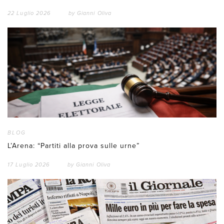
22 Luglio 2026
by
Gianni Oliva
BLOG
L’Arena: “Partiti alla prova sulle urne”
17 Luglio 2026
by
Gianni Oliva