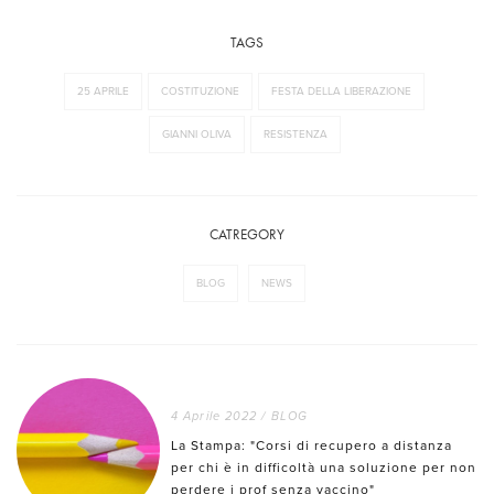
TAGS
25 APRILE
COSTITUZIONE
FESTA DELLA LIBERAZIONE
GIANNI OLIVA
RESISTENZA
CATREGORY
BLOG
NEWS
4 Aprile 2022
/
BLOG
La Stampa: "Corsi di recupero a distanza
per chi è in difficoltà una soluzione per non
perdere i prof senza vaccino"