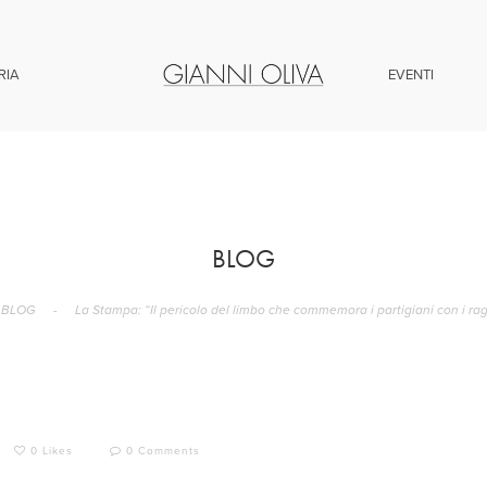
RIA
EVENTI
BLOG
BLOG
-
La Stampa: “Il pericolo del limbo che commemora i partigiani con i rag
0 Likes
0 Comments