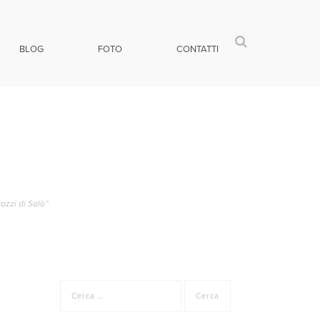
BLOG
FOTO
CONTATTI
azzi di Salò”
Ricerca
per: