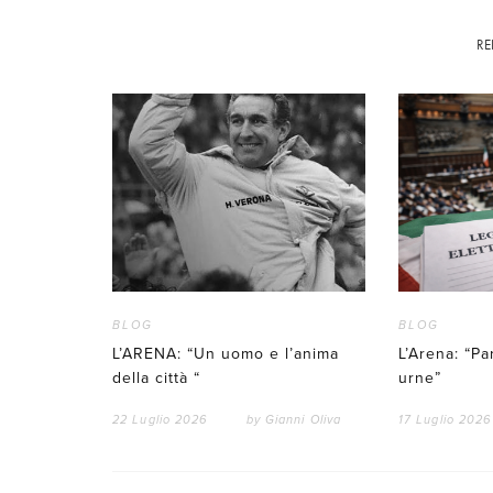
RE
BLOG
BLOG
L’ARENA: “Un uomo e l’anima
L’Arena: “Par
della città “
urne”
22 Luglio 2026
by
Gianni Oliva
17 Luglio 2026