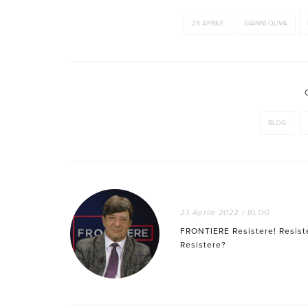
25 APRILE
GIANNI OLIVA
BLOG
23 Aprile 2022
/
BLOG
FRONTIERE Resistere! Resist
Resistere?