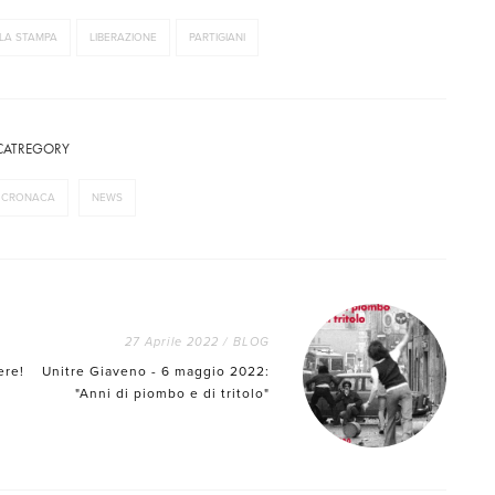
LA STAMPA
LIBERAZIONE
PARTIGIANI
CATREGORY
CRONACA
NEWS
27 Aprile 2022
/
BLOG
ere!
Unitre Giaveno - 6 maggio 2022:
"Anni di piombo e di tritolo"