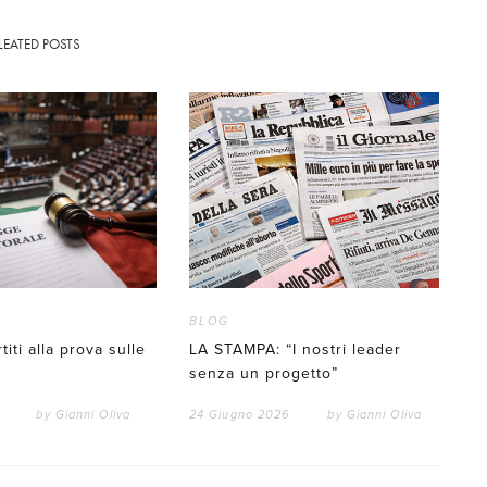
LEATED POSTS
BLOG
titi alla prova sulle
LA STAMPA: “I nostri leader
senza un progetto”
by
Gianni Oliva
24 Giugno 2026
by
Gianni Oliva