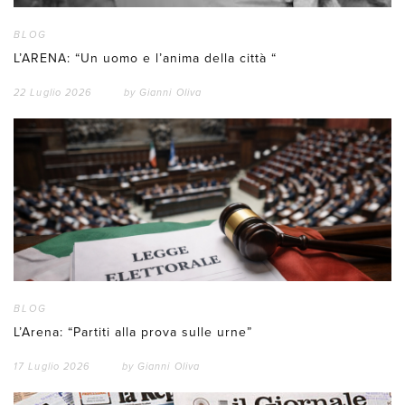
BLOG
L’ARENA: “Un uomo e l’anima della città “
22 Luglio 2026
by
Gianni Oliva
BLOG
L’Arena: “Partiti alla prova sulle urne”
17 Luglio 2026
by
Gianni Oliva