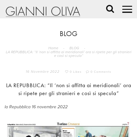
BLOG
Home
-
BLOG
-
LA REPUBBLICA: “Il ‘non si affitta ai meridionali’ ora si ripete per gli stranieri
e così si specula”
16 Novembre 2022
0 Likes
0 Comments
LA REPUBBLICA: “Il ‘non si affitta ai meridionali’ ora
si ripete per gli stranieri e così si specula”
la Repubblica 16 novembre 2022