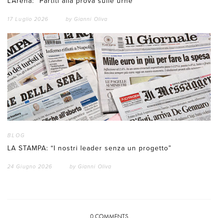
L’Arena: “Partiti alla prova sulle urne”
17 Luglio 2026
by
Gianni Oliva
BLOG
LA STAMPA: “I nostri leader senza un progetto”
24 Giugno 2026
by
Gianni Oliva
0
COMMENTS