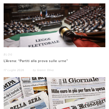
BLOG
L’Arena: “Partiti alla prova sulle urne”
17 Luglio 2026
by
Gianni Oliva