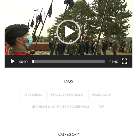
Player
00:00
04:46
TAGS
10 FEBBRAIO
FRIULI VENEZIA GIULIA
GIANNI OLIVA
LE FOIBE E IL CONFINE NORDORIENTALE
TGR
CATREGORY