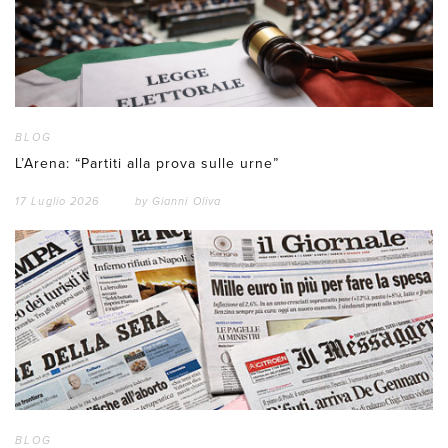
BLOG
L’Arena: “Partiti alla prova sulle urne”
17 Luglio 2026
by
Gianni Oliva
BLOG