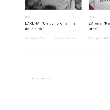
BLOG
BLOG
L’ARENA: “Un uomo e l’anima
L’Arena: “Par
della città “
urne”
22 Luglio 2026
by
Gianni Oliva
17 Luglio 2026
0