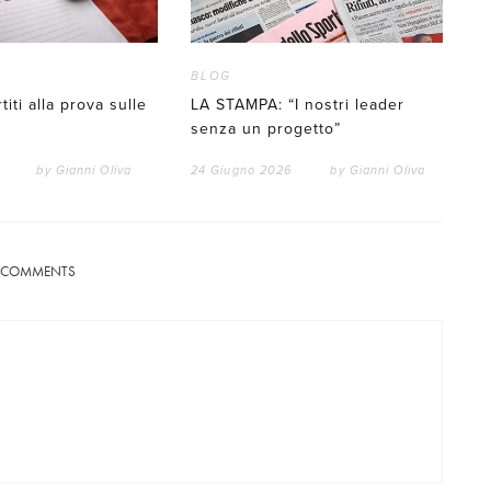
BLOG
titi alla prova sulle
LA STAMPA: “I nostri leader
senza un progetto”
by
Gianni Oliva
24 Giugno 2026
by
Gianni Oliva
COMMENTS