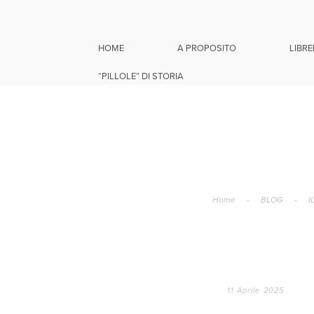
HOME
A PROPOSITO
LIBRE
“PILLOLE” DI STORIA
Home
-
BLOG
-
I
11 Aprile 2025