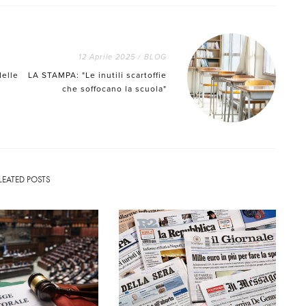
12 Aprile 2025
/
BLOG
delle
LA STAMPA: "Le inutili scartoffie
che soffocano la scuola"
LEATED POSTS