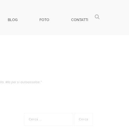
BLOG
FOTO
CONTATTI
llo. Ma poi si autoassolse.”
Ricerca
per: