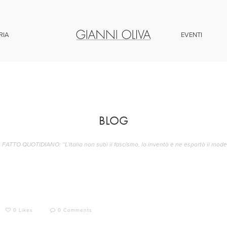
RIA
EVENTI
BLOG
L FATTO QUOTIDIANO: “L’Italia non subì il fascismo, lo inventò e ne esportò il mode
0 Likes
0 Comments