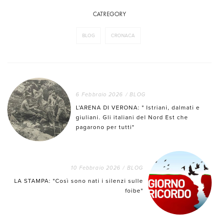
CATREGORY
BLOG
CRONACA
6 Febbraio 2026
/
BLOG
L'ARENA DI VERONA: " Istriani, dalmati e
giuliani. Gli italiani del Nord Est che
pagarono per tutti"
10 Febbraio 2026
/
BLOG
LA STAMPA: "Così sono nati i silenzi sulle
foibe"