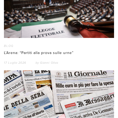
BLOG
L’Arena: “Partiti alla prova sulle urne”
17 Luglio 2026
by
Gianni Oliva