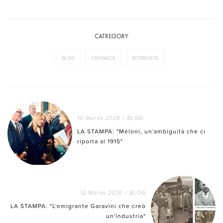
CATREGORY
BLOG
CRONACA
INTERVISTA
10 Marzo 2026
/
BLOG
LA STAMPA: "Meloni, un'ambiguità che ci
riporta al 1915"
12 Marzo 2026
/
BLOG
LA STAMPA: "L'emigrante Garavini che creò
un'industria"