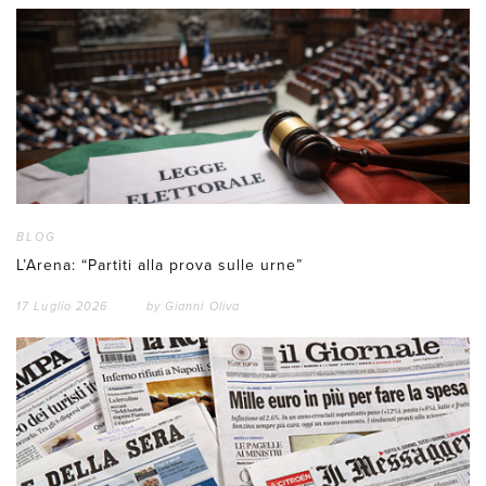
BLOG
L’Arena: “Partiti alla prova sulle urne”
17 Luglio 2026
by
Gianni Oliva