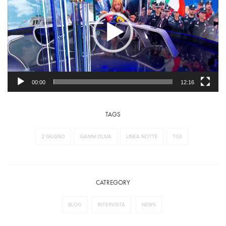
00:00
12:16
TAGS
2 GIUGNO
GIANNI OLIVA
LINEA NOTTE
TG3
CATREGORY
BLOG
INTERVISTA
NEWS