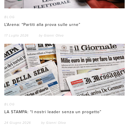
BLOG
L’Arena: “Partiti alla prova sulle urne”
17 Luglio 2026
by
Gianni Oliva
BLOG
LA STAMPA: “I nostri leader senza un progetto”
24 Giugno 2026
by
Gianni Oliva