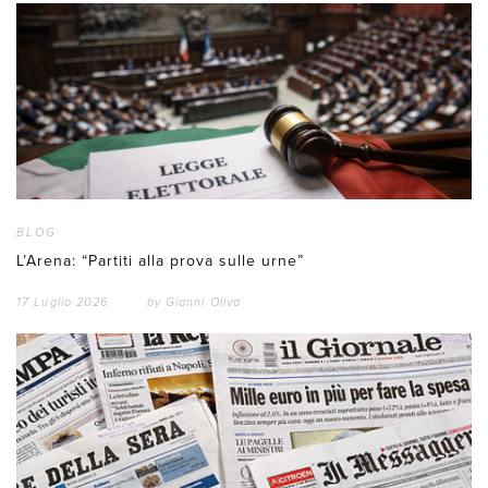
BLOG
L’Arena: “Partiti alla prova sulle urne”
17 Luglio 2026
by
Gianni Oliva