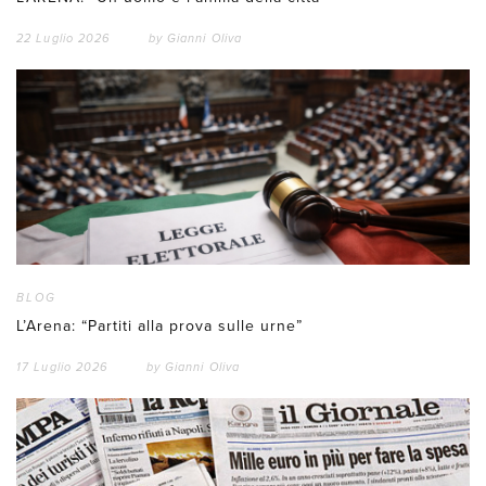
22 Luglio 2026
by
Gianni Oliva
BLOG
L’Arena: “Partiti alla prova sulle urne”
17 Luglio 2026
by
Gianni Oliva